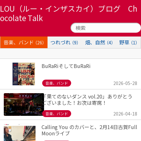
LOU（ルー・インザスカイ）ブログ Ch
ocolate Talk
音楽、バンド
つれづれ
畑、自然
野草
（26）
（9）
（4）
（1）
BuRaRiそしてBuRaRi
2026-05-28
音楽、バンド
「果てのないダンス vol.20」ありがとう
ございました！お次は寄席！
2026-04-18
音楽、バンド
Calling You のカバーと、2月14日古賀Full
Moonライブ