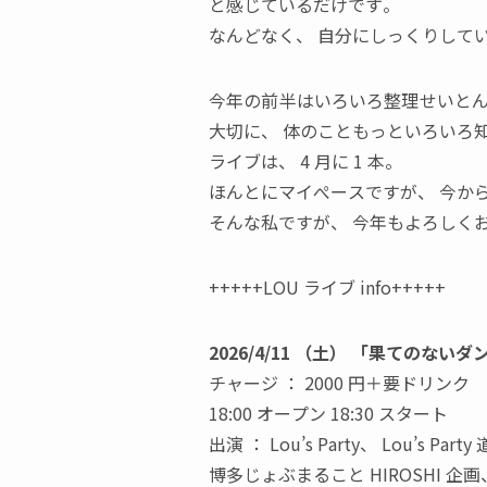
と感じているだけです。
なんどなく
、
自分にしっくりして
今年の前半はいろいろ整理せいと
大切に
、
体のこともっといろいろ
ライブは
、
4
月に
1
本。
ほんとにマイぺースですが
、
今か
そんな私ですが
、
今年もよろしく
+++++LOU
ライブ
info+++++
2026/4/11
（
土
）
「
果てのないダ
チャージ
：
2000
円＋要ドリンク
18:00
オープン
18:30
スタート
出演
：
Lou’s Party
、
Lou’s Party
博多じょぶまること
HIROSHI
企画