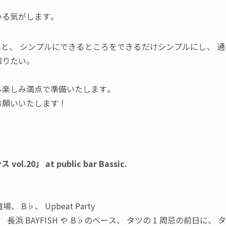
いる気がします。
んと
、
シンプルにできるところをできるだけシンプルにし
、
通
知りたい。
ら楽しみ満点で準備いたします。
お願いいたします！
ンス
vol.20
」
at public bar Bassic.
道場
、
B♭
、
Upbeat Party
、
長浜
BAYFISH
や
B♭のベース
、
タツの
1
周忌の前日に
、
タ