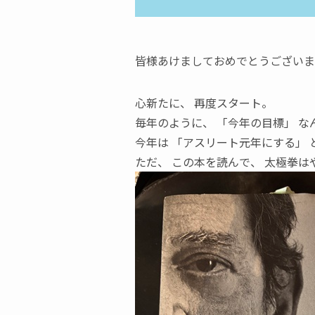
皆様あけましておめでとうございま
心新たに
、
再度スタート。
毎年のように
、
「
今年の目標
」
な
今年は
「
アスリート元年にする
」
ただ
、
この本を読んで
、
太極拳は