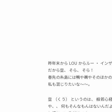
昨年末から
LOU
からルー
・
イン
だから空
、
そら
、
そら！
春先の糸島には鴨や鵜やそのほかの
私も混じりたいな～～。
空
（
くう
）
というのは
、
般若心
や
、
、
何もそんなもんはないんだ