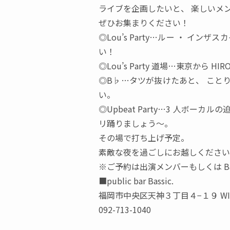
ライブを企画したいと
、
楽しいメ
ぜひお集まりください！
◎Lou’s Party…ルー
・
インザスカ
い！
◎Lou’s Party
道場…東京から
HIR
◎B♭…タツが抜けたあと
、
こと
い。
◎Upbeat Party…3
人ボーカルの
リ踊りましょう～。
その場で打ち上げ予定。
素敵な夜を過ごしにお越しください
※ご予約は出演メンバーもしくは
B
■public bar Bassic.
福岡市中央区天神３丁目４−１９ WI
092-713-1040