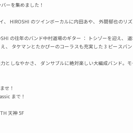
ンバーを集めました！
イ
、
HIROSHI
のツインボーカルに内田あや
、
外間郁也のリズ
OSHI
の往年のバンド中村道場のギター
：
トシゾーを迎え
、
道
りえ
、
タケマンとたかぴーのコーラスも充実した
3
ピースバン
迫力としなやかさ
、
ダンサブルに絶対楽しい大編成バンド。モ
ませ！
assic
まで！
TH
天神
5F